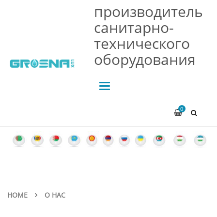
производитель
санитарно-
технического
оборудования
Toggle
navigation
0
HOME
О НАС