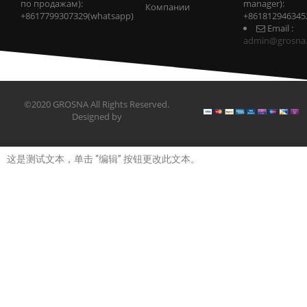
по продажам):
manager):
Компании
+8617799307329(whatsapp)
+861812946345
Email :
admin@grosna
©2020 GROSNA All Rights Reserved.
Designed by
这是测试文本，单击 “编辑” 按钮更改此文本。