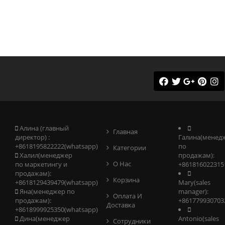
Алина (главный
Главная
директор) :
Галина(менед
+8618195822222(whatsapp)
по
Категории
Халил(менеджер
продажам):
О Нас
по маркетингу и
+861816022315
продажам):
Корзина
+8618129439479(whatsapp)
Mary(sales
Яна(менеджер по
manager):
Оплата И
продажам):
+861779930703
Доставка
+8618999925350(whatsapp)
Дина(менеджер
Antonio(sales
Сотрудники