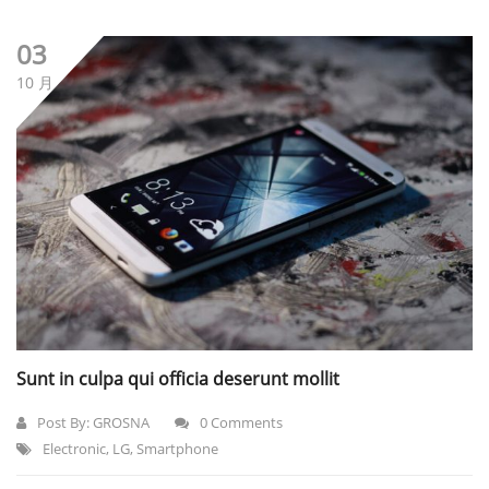
03
10 月
Sunt in culpa qui officia deserunt mollit
Post By:
GROSNA
0 Comments
Electronic
,
LG
,
Smartphone