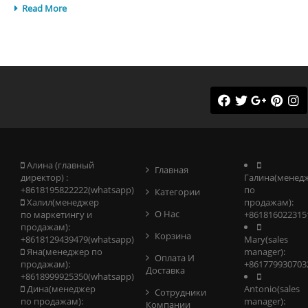
Read More
Алина (главный
Главная
директор) :
Галина(менед
+8618195822222(whatsapp)
по
Категории
Халил(менеджер
продажам):
О Нас
по маркетингу и
+861816022315
продажам):
Корзина
+8618129439479(whatsapp)
Mary(sales
Яна(менеджер по
manager):
Оплата И
продажам):
+861779930703
Доставка
+8618999925350(whatsapp)
Дина(менеджер
Antonio(sales
Сотрудники
по продажам):
manager):
Компании