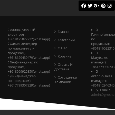
Алина (главный
Главная
директор) :
Галина(менед
+8618195822222(whatsapp)
по
Категории
Халил(менеджер
продажам):
О Нас
по маркетингу и
+861816022315
продажам):
Корзина
+8618129439479(whatsapp)
Mary(sales
Яна(менеджер по
manager):
Оплата И
продажам):
+861779930703
Доставка
+8618999925350(whatsapp)
Дина(менеджер
Antonio(sales
Сотрудники
по продажам):
manager):
Компании
+8617799307329(whatsapp)
+861812946345
Email :
admin@grosna