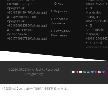
О Нас
по маркетингу и
+861816022315
продажам):
Корзина
+8618129439479(whatsapp)
Mary(sales
Яна(менеджер по
manager):
Оплата И
продажам):
+861779930703
Доставка
+8618999925350(whatsapp)
Дина(менеджер
Antonio(sales
Сотрудники
по продажам):
manager):
Компании
+8617799307329(whatsapp)
+861812946345
Email :
admin@grosna
©2020 GROSNA All Rights Reserved.
Designed by
这是测试文本，单击 “编辑” 按钮更改此文本。