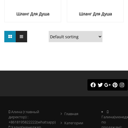
Шланг Для Душа
Шланг Для Душа
Алина (главный
Главная
директор) :
Галина(менед
+8618195822222(whatsapp)
по
Категории
Халил(менеджер
продажам):