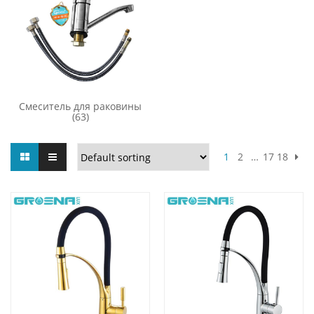
Смеситель для раковины
(63)
1
2
…
17
18