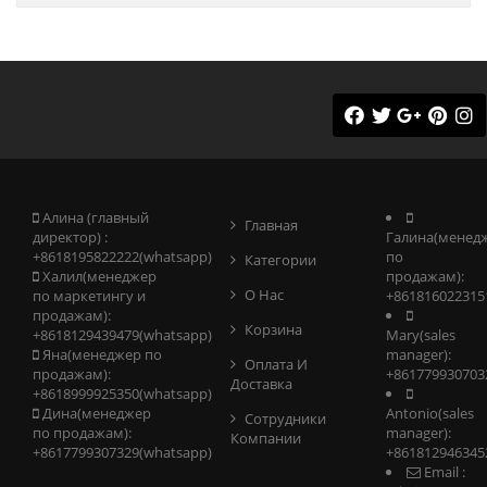
Алина (главный
Главная
директор) :
Галина(менед
+8618195822222(whatsapp)
по
Категории
Халил(менеджер
продажам):
О Нас
по маркетингу и
+861816022315
продажам):
Корзина
+8618129439479(whatsapp)
Mary(sales
Яна(менеджер по
manager):
Оплата И
продажам):
+861779930703
Доставка
+8618999925350(whatsapp)
Дина(менеджер
Antonio(sales
Сотрудники
по продажам):
manager):
Компании
+8617799307329(whatsapp)
+861812946345
Email :